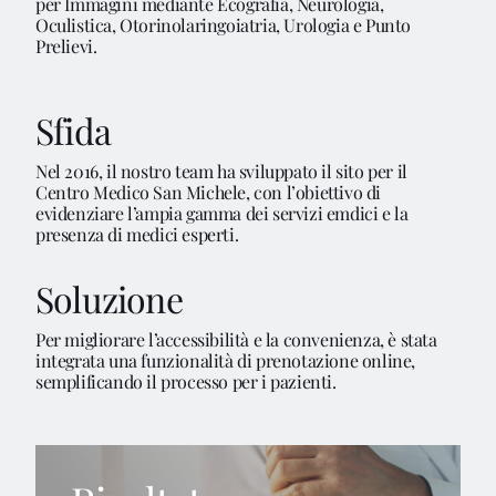
per Immagini mediante Ecografia, Neurologia,
Oculistica, Otorinolaringoiatria, Urologia e Punto
Prelievi.
Sfida
Noi Siamo
Nel 2016, il nostro team ha sviluppato il sito per il
Centro Medico San Michele, con l’obiettivo di
evidenziare l’ampia gamma dei servizi emdici e la
Servizi
presenza di medici esperti.
Soluzione
Progetti
Per migliorare l’accessibilità e la convenienza, è stata
integrata una funzionalità di prenotazione online,
semplificando il processo per i pazienti.
Blog