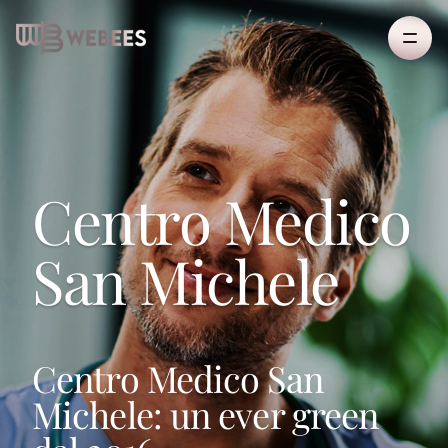
Centro Medico
San Michele
Centro Medico San
Michele: un ever green