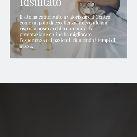
Risultato
Contattaci
Il sito ha contribuito a valorizzare il Centro
come un polo di eccellenza, ricevendo una
risposta positiva dalla comunità. La
prenotazione online ha migliorato
l’esperienza dei pazienti, riducendo i tempi di
attesa.