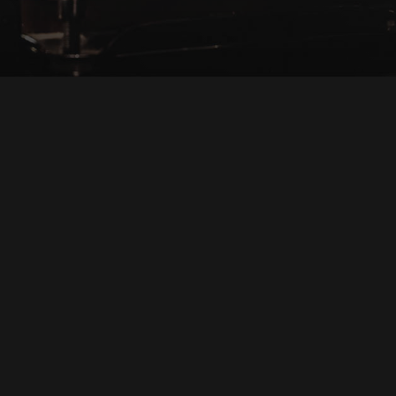
Siamo
izi
etti
g