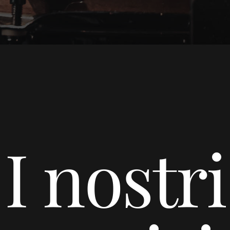
Noi 
Serv
Prog
I nostri
Blo