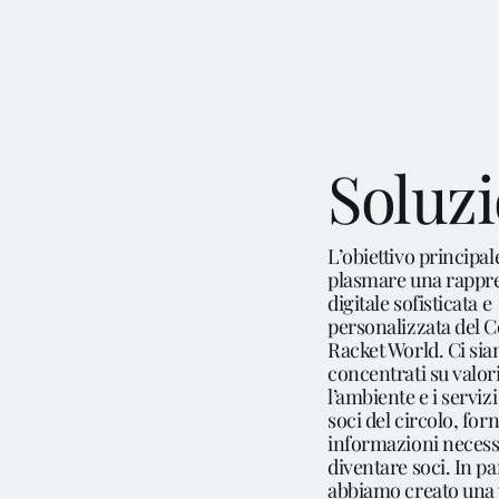
Soluz
L’obiettivo principal
plasmare una rappr
digitale sofisticata e
personalizzata del 
Racket World. Ci si
concentrati su valor
l’ambiente e i servizi 
soci del circolo, for
informazioni necess
diventare soci. In pa
abbiamo creato una 