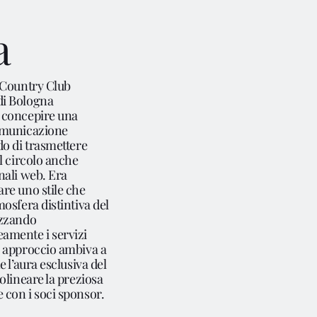
Siamo
a
l Country Club
izi
di Bologna
l concepire una
comunicazione
ado di trasmettere
el circolo anche
etti
anali web. Era
are uno stile che
mosfera distintiva del
izzando
mente i servizi
g
o approccio ambiva a
ne l’aura esclusiva del
tolineare la preziosa
 con i soci sponsor.