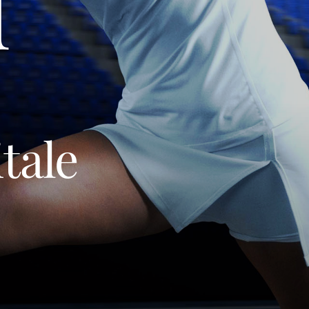
d
tale