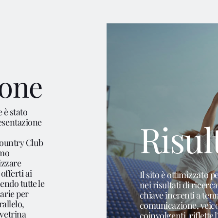
Con
ione
e è stato
esentazione
Risul
Country Club
amo
izzare
offerti ai
Il sito è ottimizzato 
nendo tutte le
nei risultati di ricer
arie per
chiave inerenti a tenn
rallelo,
comunicazione, veico
vetrina
coinvolgenti, riflette l