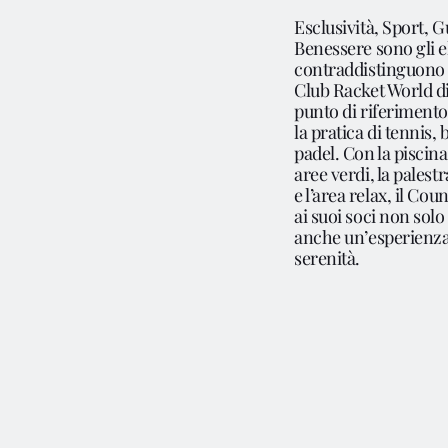
Esclusività, Sport, G
Benessere sono gli 
contraddistinguono 
Club Racket World d
punto di riferimento
la pratica di tennis,
padel. Con la piscina 
aree verdi, la palestr
e l’area relax, il Cou
ai suoi soci non sol
anche un’esperienza
serenità.