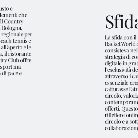
usto e
Noi 
Sfid
elementi che
il Country
i Bologna,
 regionale per
La sfida con i
Serv
 beach tennis e
Racket World 
all’aperto e le
consisteva ne
a, il ristorante
strategia di 
ntry Club offre
digitale in gr
o sport ma
l’esclusività d
Prog
 di pace e
attraverso i c
essenziale cre
catturasse l’at
circolo, valor
contemporanea
Blo
offerti. Quest
riflettere onli
circolo e a sot
collaborazione