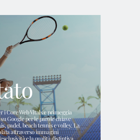
tattaci
tato
per i Core Web Vitals e primeggia
ca su Google per le parole chiave
is, padel, beach tennis e volley. La
lata attraverso immagini
’esclusività e la qualità distintiva