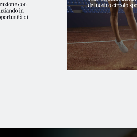
orazione con
del nostro circolo spo
enziando in
pportunità di