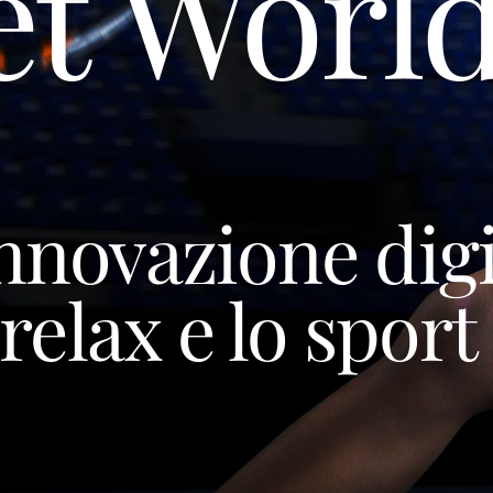
et Worl
nnovazione digi
 relax e lo sport