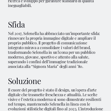
ricerca e sviluppo per garantire standard di qualità
ineguagliabili.
Sfida
Nel 2017, Selenella ha abbracciato un’importante sfida:
rinnovare la propria immagine digitale e ampliare il
proprio pubblico. Il progetto di comunicazione
integrato mirava a consolidare i valori del brand,
Noi Siamo
trasformando Selenella in un’icona per un pubblico
moderno, giovane, sportivo e attento alla salute,
superando i confini dell’immagine tradizionale
associata alla “Signora Maria” degli anni ’80.
Servizi
Soluzione
Il cuore del progetto è stato il design, un’opera d’arte
digitale che trasmette freschezza e attualità. Le scelte
Progetti
visive e l’estetica moderna si sono dimostrate resilienti
nel tempo, mantenendo Selenella in linea con le
evoluzioni stilistiche digitali fino al 2023. L’introduzione