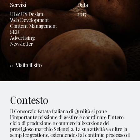
Servizi
Data
UI & UX Design
2017
Web Development
Content Management
SEO
Advertising
Newsletter
Visita il sito
Contesto
Il Consorzio Patata Italiana di Qualità si pone
l’importante missione di gestire e coordinare l’intero
ciclo di produzione e commercializzazione del
prestigioso marchio Selenella. La sua attività va oltre la
semplice gestione, estendendosi al continuo processo di