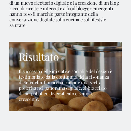
di un nuovo ricettario digitale e la creazione di un blog
ricco di ricette e interviste a food blogger emergenti
Blog
hanno reso il marchio parte integrante della
conversazione digitale sulla cucina e sul lifestyle
salutare.
Contattaci
Risultato
Il successo delle iniziative sociali e del design è
testimoniato dalla continuità della risonanza
di Selenella. Il marchio rimane una scelta
preferita nel panorama digitale, abbracciato
da un pubblico diversificato e sempre
crescente.